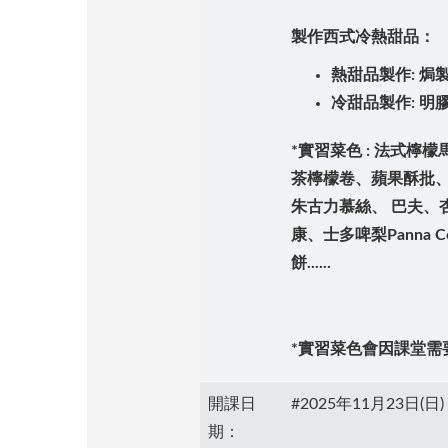
製作西式冷熱甜品：
熱甜品製作: 焗
冷甜品製作: 明
*實習菜色 : 法式
茶檸檬卷、蘋果酥批
朱古力慕絲、 巴夫、
康、士多啤梨Panna 
餅......
*實習菜色會因課堂需
開課日
#2025年11月23日(日)
期：