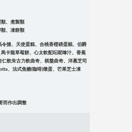
製類、煮製類
膠類、凍餅類
檸檬馬令撻、天使蛋糕、合桃香橙磅蛋糕、伯爵
、馬卡龍草莓餅、心太軟配呍呢嗱汁、香蕉
杏仁軟朱古力軟曲奇、棋盤曲奇、洋蔥芝司
Cotta、法式焦糖(咖啡)燉蛋、芒果芝士凍
要而作出調整