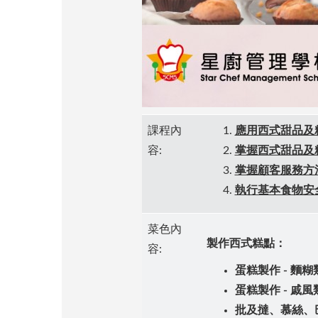
課程內
應用西式甜品及
容:
掌握西式甜品及
掌握顧客服務方
執行基本食物安
菜色內
製作西式糕點：
容:
蛋糕製作 - 麵
蛋糕製作 - 戚
批及撻、慕絲、