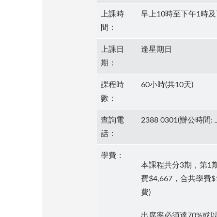
上課時
早上10時至下午1時及
間：
上課日
逢星期日
期：
課程時
60小時(共10天)
數：
查詢電
2388 0301(辦公時間: 
話：
學費：
本課程共分3期，第1期學
費$4,667，合共學費$
費)
出席率必須達70%或