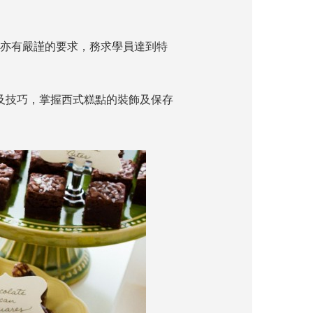
訓亦有嚴謹的要求，務求學員達到特
及技巧，掌握西式糕點的裝飾及保存