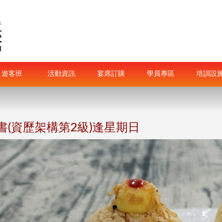
遊客班
活動資訊
宴席訂購
學員專區
培訓設
(資歷架構第2級)逢星期日