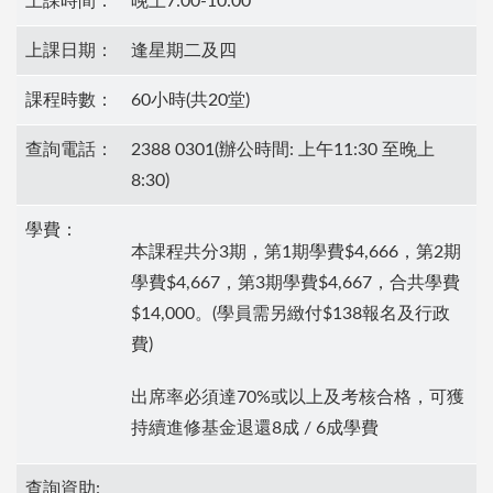
上課時間：
晚上7:00-10:00
上課日期：
逢星期二及四
課程時數：
60小時(共20堂)
查詢電話：
2388 0301(辦公時間: 上午11:30 至晚上
8:30)
學費：
本課程共分3期，第1期學費$4,666，第2期
學費$4,667，第3期學費$4,667，合共學費
$14,000。(學員需另緻付$138報名及行政
費)
出席率必須達70%或以上及考核合格，可獲
持續進修基金退還8成 / 6成學費
查詢資助: