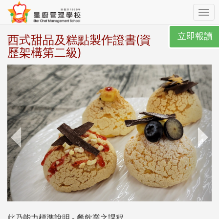
Toggl
navig
立即報讀
西式甜品及糕點製作證書(資
歷架構第二級)
此乃能力標準說明 - 餐飲業之課程