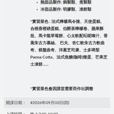
熱甜品製作: 焗製類、煮製類
冷甜品製作: 明膠類、凍餅類
*實習菜色 : 法式檸檬馬令撻、天使蛋糕、
合桃香橙磅蛋糕、伯爵茶檸檬卷、蘋果酥
批、馬卡龍草莓餅、心太軟配呍呢嗱汁、香
蕉朱古力慕絲、 巴夫、杏仁軟朱古力軟曲
奇、棋盤曲奇、洋蔥芝司康、士多啤梨
Panna Cotta、法式焦糖(咖啡)燉蛋、芒果芝
士凍餅......
*實習菜色會因課堂需要而作出調整
開課日期：
#2026年09月03日(四)