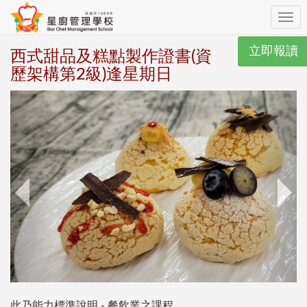
Toggl
navig
立即報讀
西式甜品及糕點製作證書(資
歷架構第2級)逢星期日
此乃能力標準說明 - 餐飲業之課程