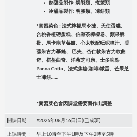
熱甜品製作: 焗製類、煮製類
冷甜品製作: 明膠類、凍餅類
*實習菜色 : 法式檸檬馬令撻、天使蛋糕、
合桃香橙磅蛋糕、伯爵茶檸檬卷、蘋果酥
批、馬卡龍草莓餅、心太軟配呍呢嗱汁、香
蕉朱古力慕絲、 巴夫、杏仁軟朱古力軟曲
奇、棋盤曲奇、洋蔥芝司康、士多啤梨
Panna Cotta、法式焦糖(咖啡)燉蛋、芒果芝
士凍餅......
*實習菜色會因課堂需要而作出調整
開課日期：
#2026年08月16日(日)(已成班)
上課時間：
早上10時至下午1時及下午2時至5時