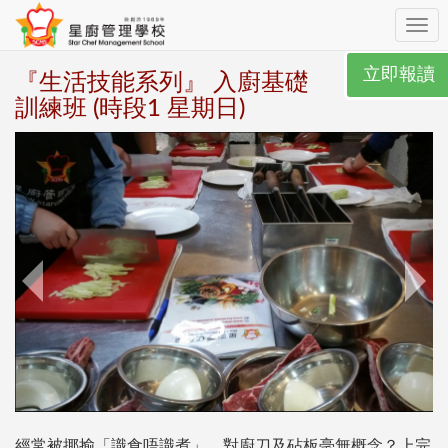
Toggl
navig
立即報讀
『生活技能系列』 入廚基礎
訓練班 (時段1 星期日)
經常被揶揄「識食唔識煮」，對廚刀及砧板毫無概念？上完