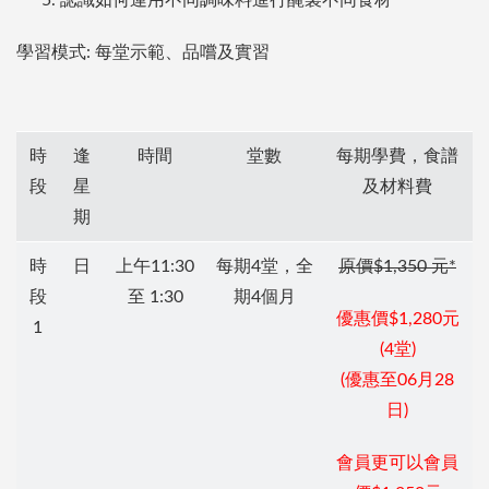
認識如何運用不同調味料進行醃製不同食材
學習模式: 每堂示範、品嚐及實習
時
逢
時間
堂數
每期學費，食譜
段
星
及材料費
期
時
日
上午11:30
每期4堂，全
原價$1,350 元*
段
至 1:30
期4個月
優惠價$1,280元
1
(4堂)
(優惠至06月28
日)
會員更可以會員