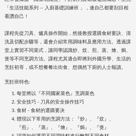
「生活技能系列 -- 入廚基礎訓練班 」，連自己都要刮目相
看讚自己！
課程先從刀具、爐具操作開始，然後教授選購食材要訣、清
洗及切配步驟等，還會介紹常用調味料及應用方法。透過課
堂上實習不同菜式，讓同學認識炒、炆、煎、蒸、燴、焗、
煲等不同烹調方法。課程尤其適合即將到外國升學、生活的
烹飪初哥，或不想餐餐出街食、想偶然下廚的人士報讀。
烹飪班特色:
每堂將以『不同國家菜色』烹調菜色
安全技巧 - 刀具的安全操作技巧
食材 - 食材的選購要决
體現以下常用的烹調方法：『炒』、『炆』、
『煎』、『蒸』、『燴』、『焗』、『煲』