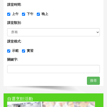
課堂時間:
上午
下午
晚上
課堂類別:
課堂模式:
示範
實習
關鍵字:
搜尋
自選烹飪活動