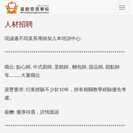
Toggle
navig
人材招聘
現誠邀不同菜系導師加入本培訓中心:
**********************************************************
職位: 點心師, 中式廚師, 蛋糕師 , 麵包師, 甜品師, 甜點師
等..........大量職位
資歷要求: 行業經驗不少於10年，持有相關教學經驗優先考
慮。
薪酬: 優厚待遇，詳情面談
**********************************************************