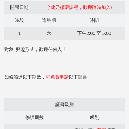
開課日期
(*此乃循環課程，歡迎隨時加入)
時段
逢星期
時間
1
六
下午2:00 至 5:00
對象: 興趣形式，歡迎任何人士
如修讀達以下期數，
可免費申請
以下証書
証書級別
修讀期數
級別