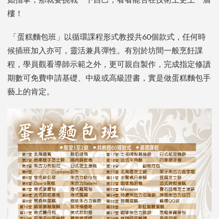
如指掌，那就要挑戰一下自己，看看能否在技術上更上一層
樓！
「蛋糕麵包班」以循環課程形式教授共60個款式，任何時
候插班加入亦可，靈活兼具彈性。有別於坊間一般烹飪課
程，學員觀看導師示範之外，更可親自製作，完成指定修讀
期數可免費申請基礎、中級或高級證書，實是做蛋糕麵包手
藝上的肯定。