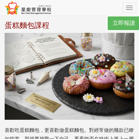
Toggl
navig
立即報讀
蛋糕麵包課程
喜歡吃蛋糕麵包，更喜歡做蛋糕麵包。對經常做的幾款已瞭