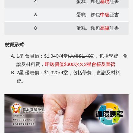
4
蛋糕、麵包
基礎
証書
6
蛋糕、麵包
中級
証書
8
蛋糕、麵包
高級
証書
收費形式:
1星 會員價：$1,340/4堂(
原價$1,400
)，包括學費、食
譜及材料費，
即送價值$300永久2星會籍及圍裙
2星 優惠價：$1,320/4堂，包括學費、食譜及材料
費。