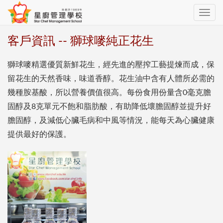
Toggle
navig
客戶資訊 -- 獅球嘜純正花生
獅球嘜精選優質新鮮花生，經先進的壓搾工藝提煉而成，保
留花生的天然香味，味道香醇。花生油中含有人體所必需的
幾種胺基酸，所以營養價值很高。每份食用份量含0毫克膽
固醇及8克單元不飽和脂肪酸，有助降低壞膽固醇並提升好
膽固醇，及減低心臟毛病和中風等情況，能每天為心臟健康
提供最好的保護。