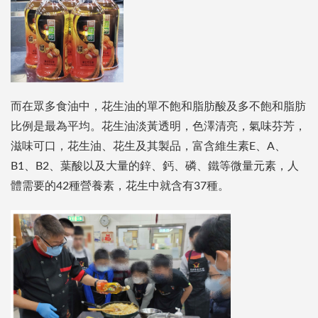
而在眾多食油中，花生油的單不飽和脂肪酸及多不飽和脂肪
比例是最為平均。花生油淡黃透明，色澤清亮，氣味芬芳，
滋味可口，花生油、花生及其製品，富含維生素E、A、
B1、B2、葉酸以及大量的鋅、鈣、磷、鐵等微量元素，人
體需要的42種營養素，花生中就含有37種。