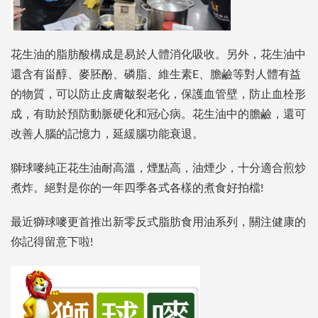
花生油的脂肪酸構成是易於人體消化吸收。另外，花生油中
還含有甾醇、麥胚酚、磷脂、維生素E、膽鹼等對人體有益
的物質，可以防止皮膚皺裂老化，保護血管壁，防止血栓形
成，有助於預防動脈硬化和冠心病。花生油中的膽鹼，還可
改善人腦的記憶力，延緩腦功能衰退。
獅球嘜純正花生油耐高溫，煙點高，油煙少，十分適合煎炒
煮炸。絕對是你的一年四季各式各樣的煮食好拍檔!
最近獅球嘜更首推出新零反式脂肪食用油系列，關注健康的
你記得留意下啦!