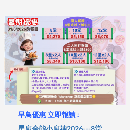
早鳥優惠 立即報讀 :
星廚全能小廚神2026---8堂