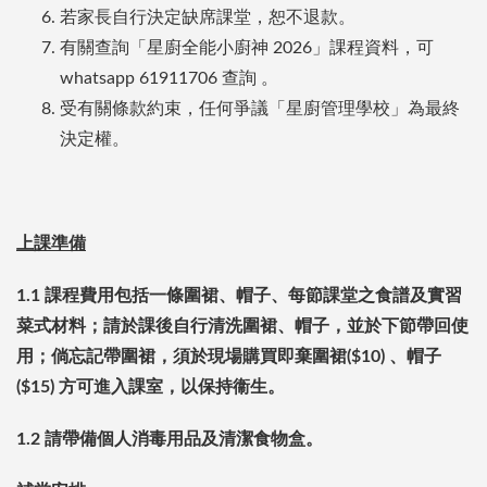
若家長自行決定缺席課堂，恕不退款。
有關查詢「星廚全能小廚神 2026」課程資料，可
whatsapp 61911706 查詢 。
受有關條款約束，任何爭議「星廚管理學校」為最終
決定權。
上課準備
1.1
課程費用包括一條圍裙、帽子、每節課堂之食譜及實習
菜式材料；請於課後自行清洗圍裙、帽子，並於下節帶回使
用；倘忘記帶圍裙，須於現場購買即棄圍裙($10) 、帽子
($15) 方可進入課室，以保持衞生。
1.2
請帶備個人消毒用品及清潔食物盒。