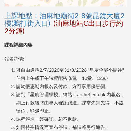
上課地點：油麻地廟街2-8號昆鏡大廈2
樓(鴉打街入口)
(油麻地站C出口步行約
2分鐘)
課程詳細內容
報名詳情:
可自由選擇2/7/2026至31/8/2026 "星廚全能小廚神"
任何上午或下午課程配搭 (8堂、10堂、12堂)
請於優惠期內報名及付款，方可享用優惠價。
請到「星廚管理學校」網站 starchef.edu.hk 內報名，
網上付款後將由專人確認跟進。課堂先到先得，不設
留位，額滿即止。
課程報名一經確認，恕不退款。
如因特殊情況而宣布停課，補課將另行通告。