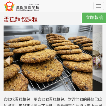
Toggl
navig
立即報讀
蛋糕麵包課程
喜歡吃蛋糕麵包，更喜歡做蛋糕麵包。對經常做的幾款已瞭