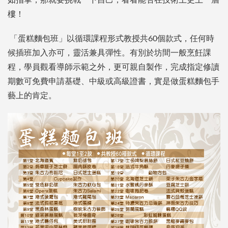
如指掌，那就要挑戰一下自己，看看能否在技術上更上一層
樓！
「蛋糕麵包班」以循環課程形式教授共60個款式，任何時
候插班加入亦可，靈活兼具彈性。有別於坊間一般烹飪課
程，學員觀看導師示範之外，更可親自製作，完成指定修讀
期數可免費申請基礎、中級或高級證書，實是做蛋糕麵包手
藝上的肯定。