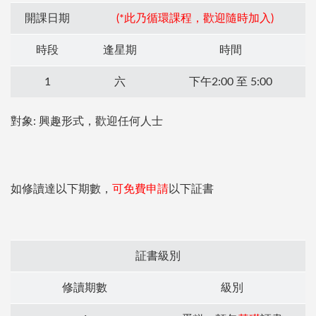
開課日期
(*此乃循環課程，歡迎隨時加入)
時段
逢星期
時間
1
六
下午2:00 至 5:00
對象: 興趣形式，歡迎任何人士
如修讀達以下期數，
可免費申請
以下証書
証書級別
修讀期數
級別