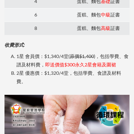
4
蛋糕、麵包
基礎
証書
6
蛋糕、麵包
中級
証書
8
蛋糕、麵包
高級
証書
收費形式:
1星 會員價：$1,340/4堂(
原價$1,400
)，包括學費、食
譜及材料費，
即送價值$300永久2星會籍及圍裙
2星 優惠價：$1,320/4堂，包括學費、食譜及材料
費。