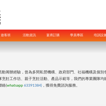
遊客班
活動資訊
宴席訂購
學員專區
培訓設
活動籌辦經驗，曾為多間私營機構、政府部門、社福機構及個別
隊烹飪工作坊、親子烹飪活動、產品示範等，我們的專業團隊均
絡(
whatsapp
63391384)
，獲得免費諮詢服務。