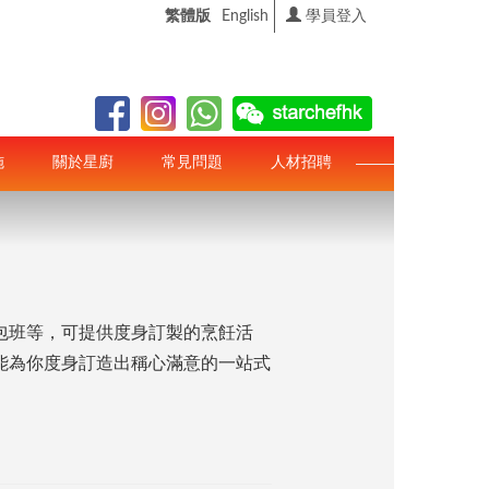
繁體版
English
學員登入
施
關於星廚
常見問題
人材招聘
包班等，可提供度身訂製的烹飪活
能為你度身訂造出稱心滿意的一站式