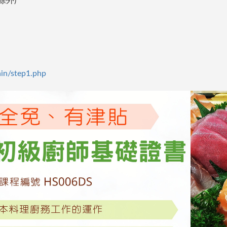
除外)
ain/step1.php