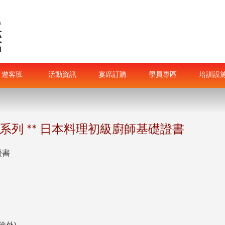
遊客班
活動資訊
宴席訂購
學員專區
培訓設
有津貼系列 ** 日本料理初級廚師基礎證書
證書